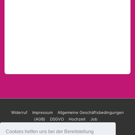
Footer-
Widerruf
Impressum
Allgemeine Geschäftsbedingungen
(AGB)
DSGVO
Hochzeit
Job
Menü
Cookies helfen uns bei der Bereitstellung